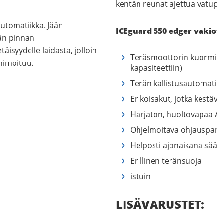
kentän reunat ajettua vatup
utomatiikka. Jään
ICEguard 550 edger vakio
ään pinnan
täisyydelle laidasta, jolloin
Teräsmoottorin kuormi
nimoituu.
kapasiteettiin)
Terän kallistusautomati
Erikoisakut, jotka kest
Harjaton, huoltovapaa 
Ohjelmoitava ohjauspan
Helposti ajonaikana sä
Erillinen teränsuoja
istuin
LISÄVARUSTET: