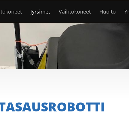
itokoneet
Jyrsimet
Vaihtokoneet
Huolto
Yr
NTASAUSROBOTTI