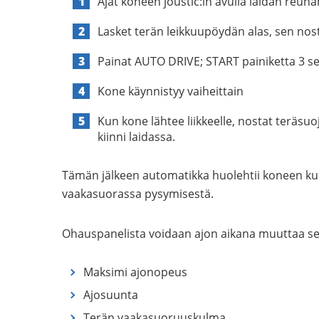
Ajat koneen joustic:in avulla laidan reun
Lasket terän leikkuupöydän alas, sen nost
Painat AUTO DRIVE; START painiketta 3 se
Kone käynnistyy vaiheittain
Kun kone lähtee liikkeelle, nostat teräsu
kiinni laidassa.
Tämän jälkeen automatikka huolehtii koneen kul
vaakasuorassa pysymisestä.
Ohauspanelista voidaan ajon aikana muuttaa se
Maksimi ajonopeus
Ajosuunta
Terän vaakasuoruuskulma