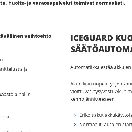
u. Huolto- ja varaosapalvelut toimivat normaalisti.
ICEGUARD KU
tävällinen vaihtoehto
SÄÄTÖAUTOMA
to
Automatiikka estää akkujen 
ittelussa ja
Akun liian nopea tyhjentämi
vioittuvat pysyvästi. Akun 
päästöjä hallin
kennojännitteeseen.
Erikoisakut akkukäyttöis
ppoa:
Normaalit, autojen start