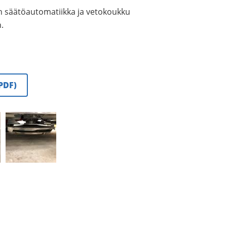
 säätöautomatiikka ja vetokoukku
.
PDF)