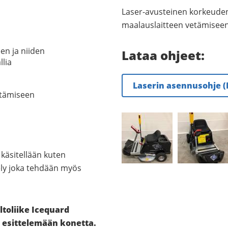
Laser-avusteinen korkeuden
maalauslaitteen vetämiseen
en ja niiden
Lataa ohjeet:
lia
Laserin asennusohje (
etämiseen
käsitellään kuten
tely joka tehdään myös
toliike Icequard
 esittelemään konetta.