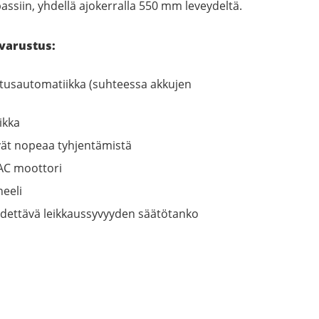
assiin, yhdellä ajokerralla 550 mm leveydeltä.
varustus:
tusautomatiikka (suhteessa akkujen
ikka
ävät nopeaa tyhjentämistä
AC moottori
eeli
ädettävä leikkaussyvyyden säätötanko