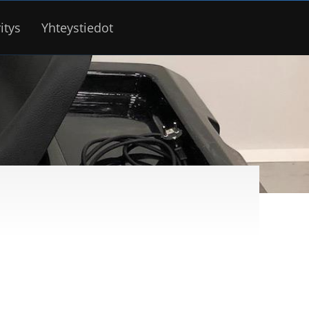
itys
Yhteystiedot