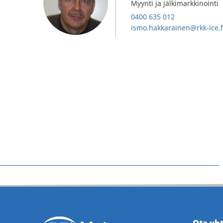
Myynti ja jälkimarkkinointi
0400 635 012
ismo.hakkarainen@rkk-ice.f
Ota yh