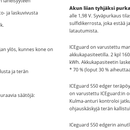
an läheisyyteen
Akun liian tyhjäksi purk
o- ja laskuvivusta
alle 1,98 V. Syväpurkaus ti
sulfidikerrosta, joka estää 
k.
latautumista.
ICEguard on varustettu mar
ojan ylös, kunnes kone on
akkukapasiteetilla. 2 kpl 16
kWh. Akkukapasiteetin lask
* 70 % (loput 30 % aiheutta
usta ja terän
ICEguard 550 edger teräpöy
on varustettu ICEguard:in o
uraavia säätöjä:
Kulma-anturi kontroloi jatk
ohjauskäskyjä terän kallist
ICeguard 550 edgerin ainut