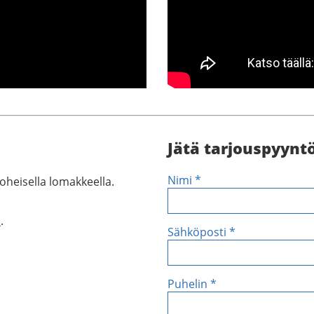
Jätä tarjouspyynt
Nimi *
oheisella lomakkeella.
a
.
Sähköposti *
Puhelin *