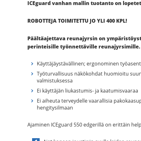
ICEguard vanhan mallin tuotanto on lopetett
ROBOTTEJA TOIMITETTU JO YLI 400 KPL!
Päältäajettava reunajyrsin on ympäristöys
perinteisille työnnettäville reunajyrsimille.
Käyttäjäystävällinen; ergonominen työasen
Työturvallisuus näkökohdat huomioitu suunn
valmistuksessa
Ei käyttäjän liukastumis- ja kaatumisvaaraa
Ei aiheuta terveydelle vaarallisia pakokaasu
hengitysilmaan
Ajaminen ICEguard 550 edgerillä on erittäin hel