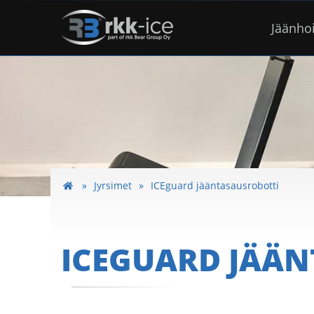
Jäänho
Jyrsimet
ICEguard jääntasausrobotti
ICEGUARD JÄÄ