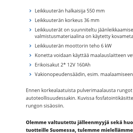
Leikkuuterän halkaisija 550 mm
Leikkuuterän korkeus 36 mm
Leikkuuterät on suunniteltu jäänleikkaamise
valmistusmateriaalina on käytetty kovametal
Leikkuuterän moottorin teho 6 kW
Konetta voidaan käyttää maalauslaitteen v
Erikoisakut 2* 12V 160Ah
Vakionopeudensäädin, esim. maalaamiseen
Ennen korkealaatuista pulverimaalausta rungot 
autoteollisuudessakin. Kuvissa fosfatointikäsit
rungon sisäosiin.
Olemme valtuutettu jälleenmyyjä sekä huol
tuotteille Suomessa, tulemme mielellämme