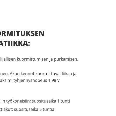
ORMITUKSEN
TIIKKA:
liiallisen kuormittumisen ja purkamisen.
nen. Akun kennot kuormittuvat liikaa ja
maksimi tyhjennysnopeus 1,98 V
iin työkoneisiin; suositusaika 1 tunti
tiakut; suositusaika 5 tuntia