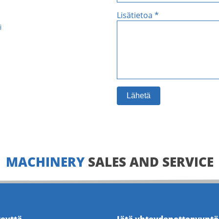
Lisätietoa *
i
Lähetä
MACHINERY
SALES AND SERVICE
teyttä
Jätä yhteydenottopyyntö