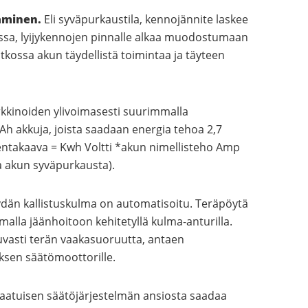
aminen.
Eli syväpurkaustila, kennojännite laskee
lassa, lyijykennojen pinnalle alkaa muodostumaan
jatkossa akun täydellistä toimintaa ja täyteen
kkinoiden ylivoimasesti suurimmalla
0Ah akkuja, joista saadaan energia tehoa 2,7
entakaava = Kwh Voltti *akun nimellisteho Amp
a akun syväpurkausta).
dän kallistuskulma on automatisoitu. Teräpöytä
malla jäänhoitoon kehitetyllä kulma-anturilla.
uvasti terän vaakasuoruutta, antaen
uksen säätömoottorille.
laatuisen säätöjärjestelmän ansiosta saadaa