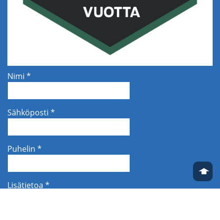
Nimi *
Sähköposti *
Puhelin *
➧
Lisätietoa *