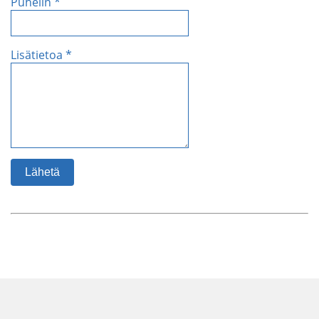
Puhelin *
Lisätietoa *
Lähetä