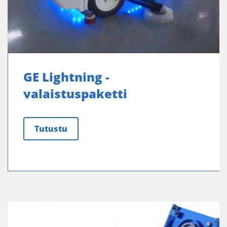
GE Lightning -
valaistuspaketti
Tutustu