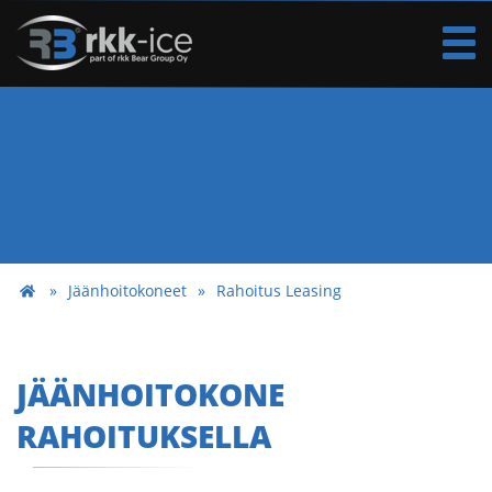
Jäänhoitokoneet
Rahoitus Leasing
JÄÄNHOITOKONE
RAHOITUKSELLA