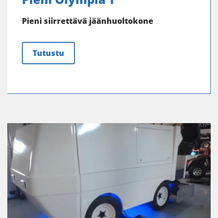
Pieni siirrettävä jäänhuoltokone
Tutustu