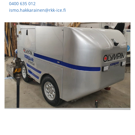
0400 635 012
ismo.hakkarainen@rkk-ice.fi