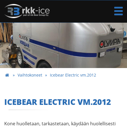
Vaihtokoneet
Icebear Electric vm.2012
ICEBEAR ELECTRIC VM.2012
Kone huolletaan, tarkastetaan, käydään huolellisesti