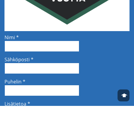
Nimi *
Sähköposti *
Puhelin *
➧
Lisätietoa *