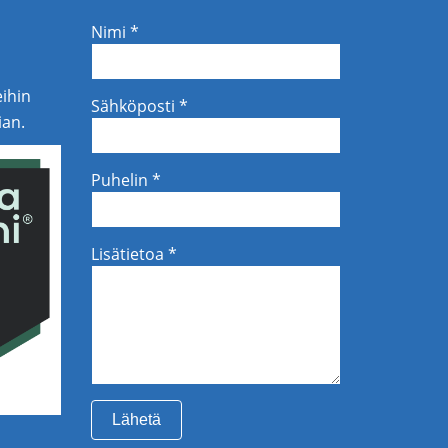
Nimi *
eihin
Sähköposti *
ian.
Puhelin *
Lisätietoa *
Lähetä