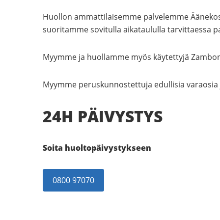
Huollon ammattilaisemme palvelemme Äänekoskel
suoritamme sovitulla aikataululla tarvittaessa
Myymme ja huollamme myös käytettyjä Zamboni
Myymme peruskunnostettuja edullisia varaosia 
24H PÄIVYSTYS
Soita huoltopäivystykseen
0800 97070