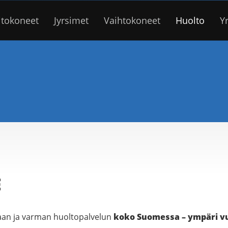
itokoneet
Jyrsimet
Vaihtokoneet
Huolto
Yr
E
aan ja varman huoltopalvelun
koko Suomessa – ympäri 