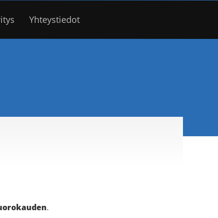
itys
Yhteystiedot
vuorokauden
.