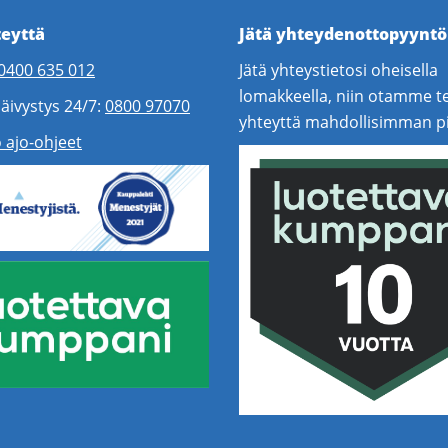
teyttä
Jätä yhteydenottopyyntö
0400 635 012
Jätä yhteystietosi oheisella
lomakkeella, niin otamme t
äivystys 24/7:
0800 97070
yhteyttä mahdollisimman p
 ajo-ohjeet