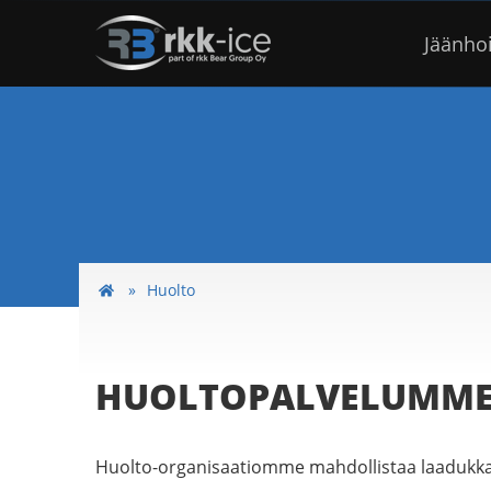
Jäänho
Huolto
HUOLTOPALVELUMM
Huolto-organisaatiomme mahdollistaa laadukk