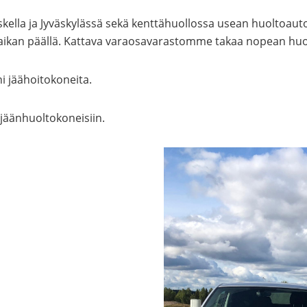
la ja Jyväskylässä sekä kenttähuollossa usean huoltoauton
 paikan päällä. Kattava varaosavarastomme takaa nopean huo
 jäähoitokoneita.
jäänhuoltokoneisiin.