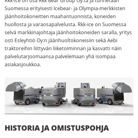
Rkk-ice on osa Rkk Bear Group Oy:tä ja tunnetaan
Suomessa erityisesti Icebear- ja Olympia-merkkisten
jäänhoitokoneitten maahantuonnista, koneiden
huollosta ja varaosapalvelusta. Rkk-ice on Suomessa
selvä markkinajohtaja jäänhoitokoneiden saralla, yritys
osti Esleyhtiö Oy:n jäänhuoltokoneisiin sekä Aebi
traktoreihin liittyvän liiketoiminnan ja kasvatti näin
palvelutarjoomaansa palvelemaan yhä isompaa
asiakasjoukkoa.
HISTORIA JA OMISTUSPOHJA