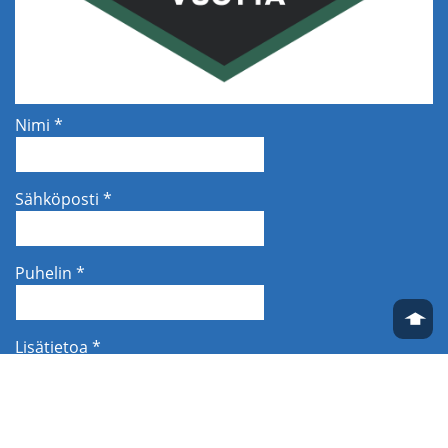
Nimi *
Sähköposti *
Puhelin *
➧
Lisätietoa *