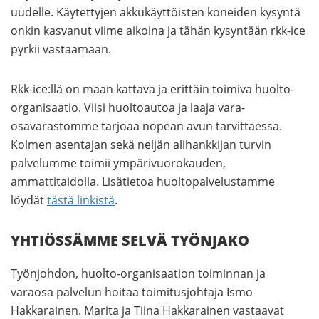
uudelle. Käytettyjen akkukäyttöisten koneiden kysyntä
onkin kasvanut viime aikoina ja tähän kysyntään rkk-ice
pyrkii vastaamaan.
Rkk-ice:llä on maan kattava ja erittäin toimiva huolto-
organisaatio. Viisi huoltoautoa ja laaja vara-
osavarastomme tarjoaa nopean avun tarvittaessa.
Kolmen asentajan sekä neljän alihankkijan turvin
palvelumme toimii ympärivuorokauden,
ammattitaidolla. Lisätietoa huoltopalvelustamme
löydät
tästä linkistä
.
YHTIÖSSÄMME SELVÄ TYÖNJAKO
Työnjohdon, huolto-organisaation toiminnan ja
varaosa palvelun hoitaa toimitusjohtaja Ismo
Hakkarainen. Marita ja Tiina Hakkarainen vastaavat