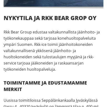
NYKYTILA JA RKK BEAR GROP OY
Rkk Bear Group edustaa valtakunnallista jäänhoito- ja
työkonekauppaa sekä tarjoaa konehuoltopalveluita
ympäri Suomen. Rkk-ice toimii jäänhoitokoneiden
valtakunnallisenä ykkösenä jäänhoito- ja
huoltokoneiden sekä tulostaulujen myyjänä ja rkk-
service tarjoaa jääkoneiden ja raskaansarjan
työkoneiden huoltopalveluja.
TOIMINTAMME JA EDUSTAMAMME
MERKIT
Uusissa toimitiloissa Seppälänkankaalla Jyväskylässä
(Jarru 4, 40320 Jyväskylä) on lämmintä tilaa n. 400 m²